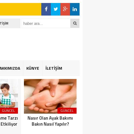
ETİŞİM
AKKIMIZDA
KÜNYE
İLETİŞİM
GÜNCEL
GÜNCEL
GÜNCEL
nme Tarzı
Nasır Olan Ayak Bakımı
Koltuk Altınızın
 Etkiliyor
Bakın Nasıl Yapılır?
Karartması Bakın Nasıl
Geçer