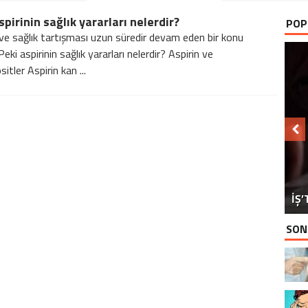
spirinin sağlık yararları nelerdir?
POP
 ve sağlık tartışması uzun süredir devam eden bir konu
. Peki aspirinin sağlık yararları nelerdir? Aspirin ve
tler Aspirin kan ...
NO
E
İ
İŞ’
T
SON