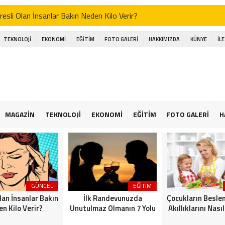
resli Olan İnsanlar Bakın Neden Kilo Verir?
k Randevunuzda Unutulmaz Olmanın 7 Yolu
TEKNOLOJİ
EKONOMİ
EĞİTİM
FOTO GALERİ
HAKKIMIZDA
KÜNYE
İL
cukların Beslenme Tarzı Akıllıklarını Nasıl Etkiliyor
asır Olan Ayak Bakımı Bakın Nasıl Yapılır?
oltuk Altınızın Karartması Bakın Nasıl Geçer
murlar izinli oldukları günlerinde başka bir yerlerde çalışabilir mi?
MAGAZİN
TEKNOLOJİ
EKONOMİ
EĞİTİM
FOTO GALERİ
H
nyanın en uzun yıldırım kayıtları tespit edildi
llar önce yaşamış olan böceklerin renkleri keşfedildi
GÜNCEL
EĞİTİM
lan İnsanlar Bakın
İlk Randevunuzda
Çocukların Besle
n Kilo Verir?
Unutulmaz Olmanın 7 Yolu
Akıllıklarını Nasıl