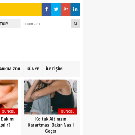
ETİŞİM
AKKIMIZDA
KÜNYE
İLETİŞİM
GÜNCEL
GÜNCEL
EKONOMİ
 Bakımı
Koltuk Altınızın
Memurlar izinli oldukları
pılır?
Karartması Bakın Nasıl
günlerinde başka bir
Geçer
yerlerde çalışabilir mi?