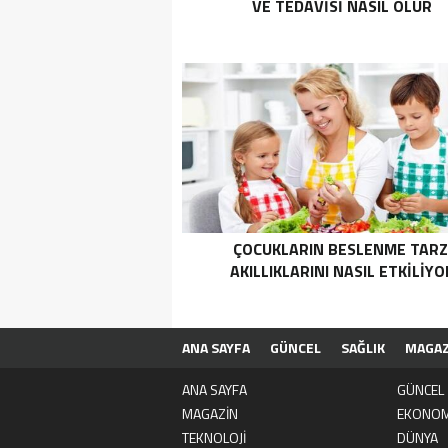
VE TEDAVISI NASIL OLUR
ÇOCUKLARIN BESLENME TARZ
AKILLIKLARINI NASIL ETKILIYO
ANA SAYFA
GÜNCEL
SAĞLIK
MAGAZ
ÇEREZ POLİTİKASI
KULLANICI SÖZLEŞM
ANA SAYFA
GÜNCEL
MAGAZİN
EKONOM
TEKNOLOJİ
DÜNYA