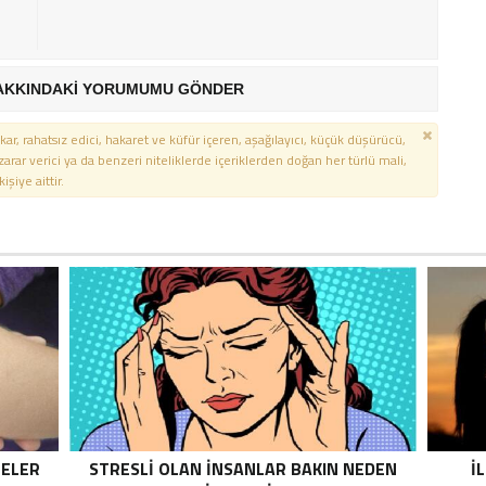
AKKINDAKİ YORUMUMU GÖNDER
kar, rahatsız edici, hakaret ve küfür içeren, aşağılayıcı, küçük düşürücü,
 zarar verici ya da benzeri niteliklerde içeriklerden doğan her türlü mali,
şiye aittir.
NELER
STRESLI OLAN İNSANLAR BAKIN NEDEN
İ