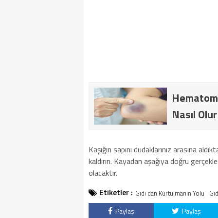
Hematom’u
Nasıl Olur
Kaşığın sapını dudaklarınız arasına aldık
kaldırın. Kayadan aşağıya doğru gerçekl
olacaktır.
Etiketler :
Gıdı dan Kurtulmanın Yolu
Gıd
Paylaş
Paylaş