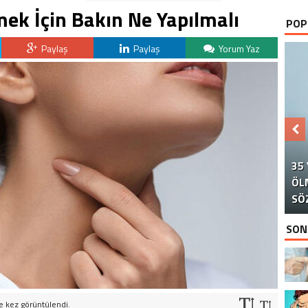
tmek İçin Bakın Ne Yapılmalı
POP
Paylaş
Paylaş
Yorum Yaz
35
ÖL
NO
E
İ
SÖ
T
SON
ve
kez görüntülendi.