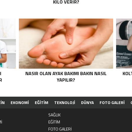
KILO VERIR?
I
NASIR OLAN AYAK BAKIMI BAKIN NASIL
KOL
R
YAPILIR?
İN
EKONOMİ
EĞİTİM
TEKNOLOJİ
DÜNYA
FOTO GALERİ
ESİ
TOPLULUK KURALLARI
HAKKIMIZDA
PRIVACY POLICY
KÜN
SAĞLIK
İ
EĞİTİM
FOTO GALERİ