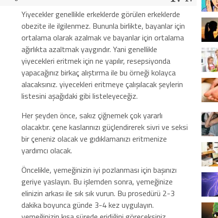
Yiyecekler genellikle erkeklerde görülen erkeklerde
obezite ile ilgilenmez. Bununla birlikte, bayanlar için
ortalama olarak azalmak ve bayanlar için ortalama
ağırlıkta azaltmak yaygındır. Yani genellikle
yiyecekleri eritmek için ne yapılır, resepsiyonda
yapacağınız birkaç alıştırma ile bu örneği kolayca
alacaksınız. yiyecekleri eritmeye çalışılacak şeylerin
listesini aşağıdaki gibi listeleyeceğiz.
Her şeyden önce, sakız çiğnemek çok yararlı
olacaktır. çene kaslarınızı güçlendirerek sivri ve seksi
bir çeneniz olacak ve gıdıklamanızı eritmenize
yardımcı olacak.
Öncelikle, yemeğinizin iyi pozlanması için başınızı
geriye yaslayın. Bu işlemden sonra, yemeğinize
elinizin arkası ile sık sık vurun. Bu prosedürü 2-3
dakika boyunca günde 3-4 kez uygulayın.
yemeğinizin kısa sürede eridiğini göreceksiniz.