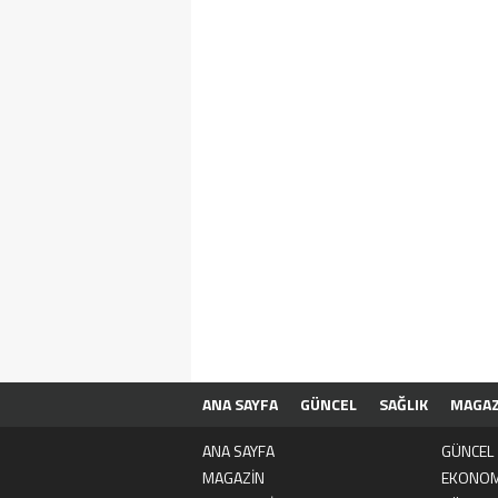
ANA SAYFA
GÜNCEL
SAĞLIK
MAGAZ
ÇEREZ POLİTİKASI
KULLANICI SÖZLEŞM
ANA SAYFA
GÜNCEL
MAGAZİN
EKONOM