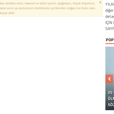
kar, rahatsız edici, hakaret ve küfür içeren, aşağılayıcı, küçük düşürücü,
YILA
 zarar verici ya da benzeri niteliklerde içeriklerden doğan her türlü mali,
diğe
şiye aittir.
deta
İÇİ
SAYF
POP
35
ÖL
NO
E
İ
SÖ
T