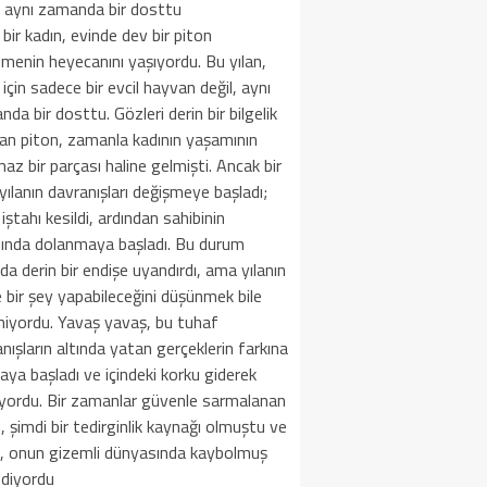
, aynı zamanda bir dosttu
bir kadın, evinde dev bir piton
menin heyecanını yaşıyordu. Bu yılan,
için sadece bir evcil hayvan değil, aynı
da bir dosttu. Gözleri derin bir bilgelik
an piton, zamanla kadının yaşamının
maz bir parçası haline gelmişti. Ancak bir
yılanın davranışları değişmeye başladı;
iştahı kesildi, ardından sahibinin
fında dolanmaya başladı. Bu durum
da derin bir endişe uyandırdı, ama yılanın
 bir şey yapabileceğini düşünmek bile
miyordu. Yavaş yavaş, bu tuhaf
nışların altında yatan gerçeklerin farkına
ya başladı ve içindeki korku giderek
yordu. Bir zamanlar güvenle sarmalanan
, şimdi bir tedirginlik kaynağı olmuştu ve
n, onun gizemli dünyasında kaybolmuş
ediyordu