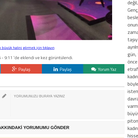
değil
Genç 
besle
onun 
zaman
taşıy
ayrıl
büyük halini görmek için tıklayın
gün, 
- 9:11 'de eklendi ve kez görüntülendi.
önce 
etra
Paylaş
Paylaş
Yorum Yaz
kadın
böyle
iste
davra
varma
büyü
piton
kadı
AKKINDAKİ YORUMUMU GÖNDER
hiss