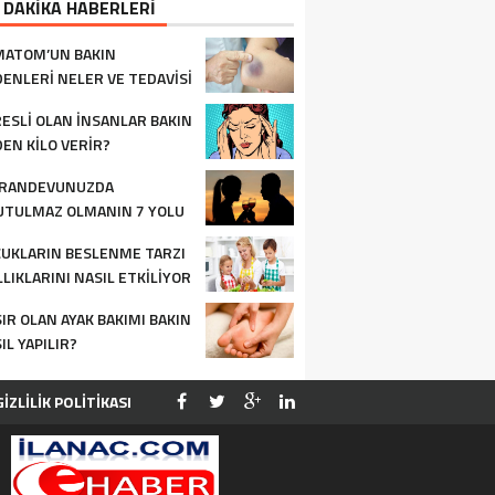
 DAKİKA HABERLERİ
MATOM’UN BAKIN
ENLERI NELER VE TEDAVISI
IL OLUR
ESLI OLAN İNSANLAR BAKIN
EN KILO VERIR?
 RANDEVUNUZDA
TULMAZ OLMANIN 7 YOLU
UKLARIN BESLENME TARZI
LLIKLARINI NASIL ETKILIYOR
IR OLAN AYAK BAKIMI BAKIN
IL YAPILIR?
GİZLİLİK POLİTİKASI
YE
İLETİŞİM