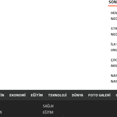
SON
HE
NED
NAS
STR
NED
İLK
UNU
ÇOC
AKI
NAS
NAS
İN
EKONOMİ
EĞİTİM
TEKNOLOJİ
DÜNYA
FOTO GALERİ
ESİ
TOPLULUK KURALLARI
HAKKIMIZDA
PRIVACY POLICY
KÜN
SAĞLIK
İ
EĞİTİM