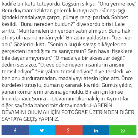
kadife bir kutu tutuyordu. Göğsüm sıkıştı. “Onu yerine koy.”
Beni duymamazlıktan gelerek kutuyu açtı. Güneş ışığı
içindeki madalyaya çarptı, gümüş rengi parladı. Sohbet
kesildi. “Bunu nereden buldun?” diye sordu birisi. Lale
sırıttı. “Muhtemelen bir yerden satın almıştır. Bunu hak
etmiş olmasına imkân yok.” Bir adım yaklaştım. “Geri ver
onu.” Gözlerini kıstı. “Senin o küçük savaş hikâyelerine
gerçekten inandığımı mı sanıyorsun? Sen havai fişeklere
bile dayanamıyorsun.” “O madalya bir aksesuar değil,”
dedim sessizce. “O, eve dönemeyen insanların anısını
temsil ediyor.” “Bir yalanı temsil ediyor,” diye tersledi. Ve
ben onu durduramadan, madalyayı ateşin içine attı. Önce
kurdelesi tutuştu, duman çıkararak kıvrıldı. Gümüş yıldız,
yanan kömürlerin arasına gömüldü. Bir an için kimse
kımıldamadı. Sonra—Devamını Okumak İçiin..Ayrıntılar
diğer sayfada haberimiz detayındadır..HABERİN
DEVAMINI OKUMAK İÇİN FOTOĞRAF ÜZERİNDEN DİĞER
SAYFAYA GEÇİŞ YAPINIZ.