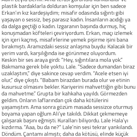
plastik bardaklarla dolduran komşular için ben sadece
Erkan’ın kız kardeşiydim; misafir odasında sığıntı gibi
yaşayan o sessiz, beş parasız kadın. İnsanların acıdığı ya
da dalga geçtiği o kadın. Izgaranın başında durmuş, hiç
konuşmadan köfteleri çeviriyordum. Erkan, maçı izlemek
için içeri kaçmış, misafirlerine yemek pişirme işini bana
bırakmıştı. Aramızdaki sessiz anlaşma buydu: Kalacak bir
yerim vardı, karşılığında ise görünmez oluyordum.
Keskin bir ses araya girdi: “Hey, sığıntılara mola yok.”
Bakmama gerek bile yoktu. Lale. “Sadece dumandan biraz
uzaklaştım,” diye sakince cevap verdim. “Acele etsen iyi
olur,” diye çıkıştı. “Babam birazdan burada olur ve etinin
kusursuz olmasını bekler. Kariyerini mahvettiğin gibi bunu
da mahvetme.” Grupta bir kahkaha yayıldı. Görmezden
geldim. Onların laflarından çok daha kötülerini
yaşamıştım. Ama sonra gözüm masada sessizce oturmuş
boyama yapan oğlum Ali’ye takıldı. Dikkat çekmemeye
çalışarak başını eğmişti. Kuralları biliyordu. Lale Hala’yı
kızdırma. “Aaa, bu da ne?” Lale’nin sesi tekrar yankılandı.
Döndüm. Çantamı almıştı; daha da kötüsü, elinde küçük