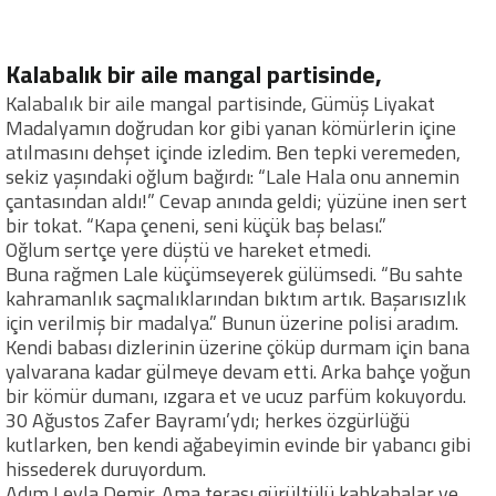
Kalabalık bir aile mangal partisinde,
Kalabalık bir aile mangal partisinde, Gümüş Liyakat
Madalyamın doğrudan kor gibi yanan kömürlerin içine
atılmasını dehşet içinde izledim. Ben tepki veremeden,
sekiz yaşındaki oğlum bağırdı: “Lale Hala onu annemin
çantasından aldı!” Cevap anında geldi; yüzüne inen sert
bir tokat. “Kapa çeneni, seni küçük baş belası.”
Oğlum sertçe yere düştü ve hareket etmedi.
Buna rağmen Lale küçümseyerek gülümsedi. “Bu sahte
kahramanlık saçmalıklarından bıktım artık. Başarısızlık
için verilmiş bir madalya.” Bunun üzerine polisi aradım.
Kendi babası dizlerinin üzerine çöküp durmam için bana
yalvarana kadar gülmeye devam etti. Arka bahçe yoğun
bir kömür dumanı, ızgara et ve ucuz parfüm kokuyordu.
30 Ağustos Zafer Bayramı’ydı; herkes özgürlüğü
kutlarken, ben kendi ağabeyimin evinde bir yabancı gibi
hissederek duruyordum.
Adım Leyla Demir. Ama terası gürültülü kahkahalar ve