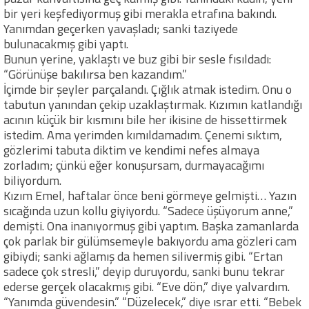
bir yeri keşfediyormuş gibi merakla etrafına bakındı.
Yanımdan geçerken yavaşladı; sanki taziyede
bulunacakmış gibi yaptı.
Bunun yerine, yaklaştı ve buz gibi bir sesle fısıldadı:
“Görünüşe bakılırsa ben kazandım.”
İçimde bir şeyler parçalandı. Çığlık atmak istedim. Onu o
tabutun yanından çekip uzaklaştırmak. Kızımın katlandığı
acının küçük bir kısmını bile her ikisine de hissettirmek
istedim. Ama yerimden kımıldamadım. Çenemi sıktım,
gözlerimi tabuta diktim ve kendimi nefes almaya
zorladım; çünkü eğer konuşursam, durmayacağımı
biliyordum.
Kızım Emel, haftalar önce beni görmeye gelmişti… Yazın
sıcağında uzun kollu giyiyordu. “Sadece üşüyorum anne,”
demişti. Ona inanıyormuş gibi yaptım. Başka zamanlarda
çok parlak bir gülümsemeyle bakıyordu ama gözleri cam
gibiydi; sanki ağlamış da hemen silivermiş gibi. “Ertan
sadece çok stresli,” deyip duruyordu, sanki bunu tekrar
ederse gerçek olacakmış gibi. “Eve dön,” diye yalvardım.
“Yanımda güvendesin.” “Düzelecek,” diye ısrar etti. “Bebek