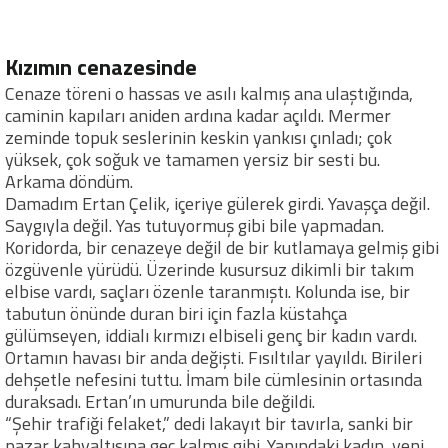
Kızımın cenazesinde
Cenaze töreni o hassas ve asılı kalmış ana ulaştığında,
caminin kapıları aniden ardına kadar açıldı. Mermer
zeminde topuk seslerinin keskin yankısı çınladı; çok
yüksek, çok soğuk ve tamamen yersiz bir sesti bu.
Arkama döndüm.
Damadım Ertan Çelik, içeriye gülerek girdi. Yavaşça değil.
Saygıyla değil. Yas tutuyormuş gibi bile yapmadan.
Koridorda, bir cenazeye değil de bir kutlamaya gelmiş gibi
özgüvenle yürüdü. Üzerinde kusursuz dikimli bir takım
elbise vardı, saçları özenle taranmıştı. Kolunda ise, bir
tabutun önünde duran biri için fazla küstahça
gülümseyen, iddialı kırmızı elbiseli genç bir kadın vardı.
Ortamın havası bir anda değişti. Fısıltılar yayıldı. Birileri
dehşetle nefesini tuttu. İmam bile cümlesinin ortasında
duraksadı. Ertan’ın umurunda bile değildi.
“Şehir trafiği felaket,” dedi lakayıt bir tavırla, sanki bir
pazar kahvaltısına geç kalmış gibi. Yanındaki kadın, yeni